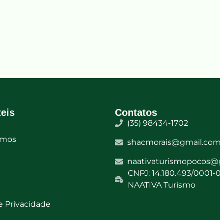
teis
Contatos
(35) 98434-1702
mos
shacmorais@gmail.co
naativaturismopocos@
CNPJ: 14.180.493/0001-0
NAATIVA Turismo​
de Privacidade