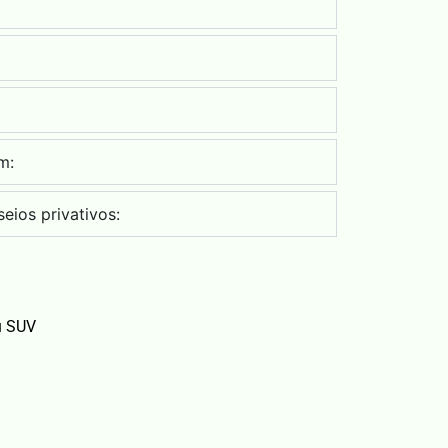
m:
eios privativos:
u SUV