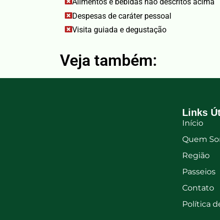
Alimentos e bebidas não descritos acima
Despesas de caráter pessoal
Visita guiada e degustação
Veja também:
Links Ú
Início
Quem So
Região
Passeios
Contato
Política 