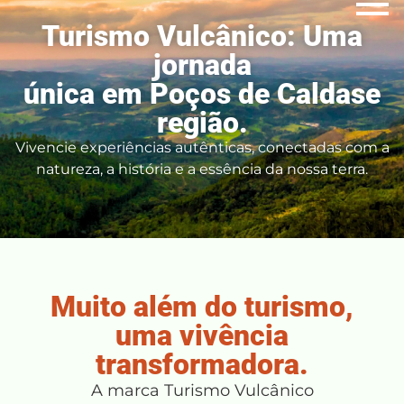
Turismo Vulcânico: Uma
jornada
única em Poços de Caldase
região.
Vivencie experiências autênticas, conectadas com a
natureza, a história e a essência da nossa terra.
Muito além do turismo,
uma vivência
transformadora.
A marca Turismo Vulcânico