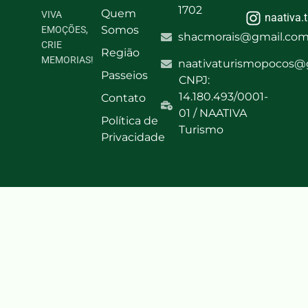
1702
Quem
VIVA
naativa.
Somos
EMOÇÕES,
shacmorais@gmail.co
CRIE
Região
MEMORIAS!
naativaturismopocos@
Passeios
CNPJ:
14.180.493/0001-
Contato
01 / NAATIVA
Política de
Turismo​
Privacidade