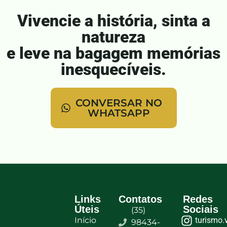
Vivencie a história, sinta a
natureza
e leve na bagagem memórias
inesquecíveis.
CONVERSAR NO
WHATSAPP
Links
Contatos
Redes
Úteis
Sociais
(35)
Início
turismo.
98434-