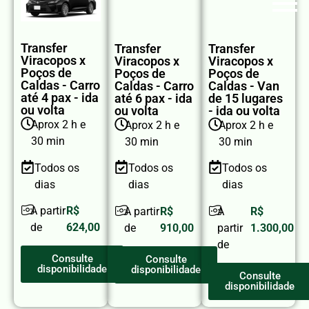
Transfer
Transfer
Transfer
Viracopos x
Viracopos x
Viracopos x
Poços de
Poços de
Poços de
Caldas - Carro
Caldas - Carro
Caldas - Van
até 4 pax - ida
até 6 pax - ida
de 15 lugares
ou volta
ou volta
- ida ou volta
Aprox 2 h e
Aprox 2 h e
Aprox 2 h e
30 min
30 min
30 min
Todos os
Todos os
Todos os
dias
dias
dias
A partir
R$
A partir
R$
A
R$
de
624,00
de
910,00
partir
1.300,00
de
Consulte
Consulte
disponibilidade
disponibilidade
Consulte
disponibilidade