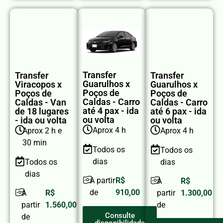
Transfer
Transfer
Transfer
Guarulhos x
Viracopos x
Guarulhos x
Poços de
Poços de
Poços de
Caldas - Carro
Caldas - Van
Caldas - Carro
até 4 pax - ida
de 18 lugares
até 6 pax - ida
ou volta
- ida ou volta
ou volta
Aprox 4 h
Aprox 2 h e
Aprox 4 h
30 min
Todos os
Todos os
dias
Todos os
dias
dias
A partir
R$
A
R$
de
910,00
A
R$
partir
1.300,00
partir
1.560,00
de
Consulte
de
disponibilidade