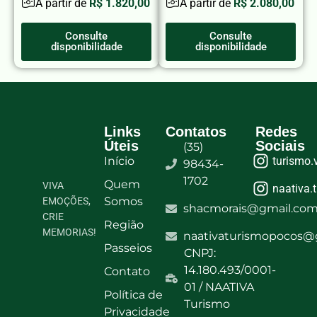
A partir de
R$ 1.820,00
A partir de
R$ 2.080,00
Consulte
Consulte
disponibilidade
disponibilidade
Links
Contatos
Redes
Úteis
Sociais
(35)
Início
turismo.
98434-
1702
Quem
VIVA
naativa.
Somos
EMOÇÕES,
shacmorais@gmail.co
CRIE
Região
MEMORIAS!
naativaturismopocos@
Passeios
CNPJ:
14.180.493/0001-
Contato
01 / NAATIVA
Política de
Turismo​
Privacidade